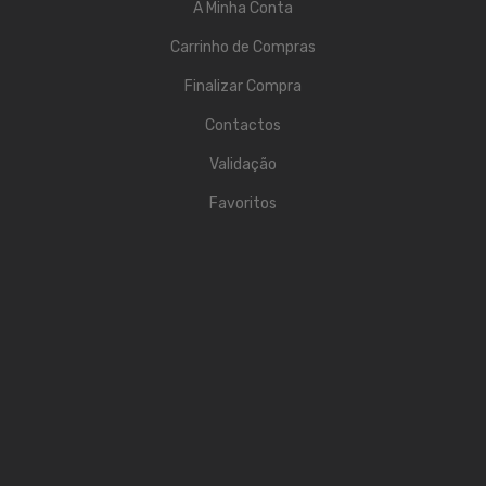
A Minha Conta
Acessórios
Carrinho de Compras
Componentes
Finalizar Compra
LUZ
Contactos
Validação
Projetores
Favoritos
Moving Heads
Efeitos
Máquinas de Fumo
Lasers
Mesas DMX
Candeeiros
Acessórios