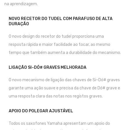
na aprendizagem.
Pratos
NOVO RECETOR DO TUDEL COM PARAFUSO DE ALTA
Peles
DURAÇÃO
Baquetas
O novo design do recetor do tudel proporciona uma
resposta rápida e maior facilidade ao tocar, ao mesmo
Percursão
tempo que também aumenta a durabilidade do mecanismo.
Cajons
LIGAÇÃO SI~DÓ# GRAVES MELHORADA
Acessórios
SOPROS
O novo mecanismo de ligação das chaves de Si~Dó# graves
garante uma ação suave e precisa da chave de Dó# grave e
Flautas Transversais
uma resposta clara das notas nos registos graves.
Clarinetes
APOIO DO POLEGAR AJUSTÁVEL
Saxofones
Todos os saxofones Yamaha apresentam um apoio do
Trompetes