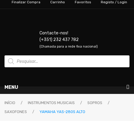
Finalizar Compra
Carrinho
Favoritos
Registo / Login
Contacte-nos!
(+351) 232 437 782
(Chamada para a rede fixa nacional)
Products
search
MENU
Instrumentos Musicais
INÍCIO
/
INSTRUMENTOS MUSICAIS
/
SOPROS
/
SAXOFONES
/
YAMAHA YAS-280S ALTO
GUITARRAS & BAIXOS
Guitarras Elétricas