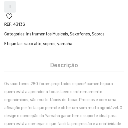
Teclados
Arrangers
Sintetizadores
REF:
4313S
Categorias:
Instrumentos Musicais
,
Saxofones
,
Sopros
Controladores Midi
Etiquetas:
saxo alto
,
sopros
,
yamaha
Órgãos Litúrgicos
Amplificação
Descrição
Acessórios
BATERIA & PERCURSÃO
Os saxofones 280 foram projetados especificamente para
quem está a aprender a tocar. Leve e extremamente
Baterias Acústicas
ergonómicos, são muito fáceis de tocar. Precisos e com uma
Baterias Digitais
afinação perfeita que permite obter um som muito agradável. O
Percursão Eletrónica
design e conceção da Yamaha garantem o suporte ideal para
quem está a começar, o que facilita progressão e a criatividade
Hardware