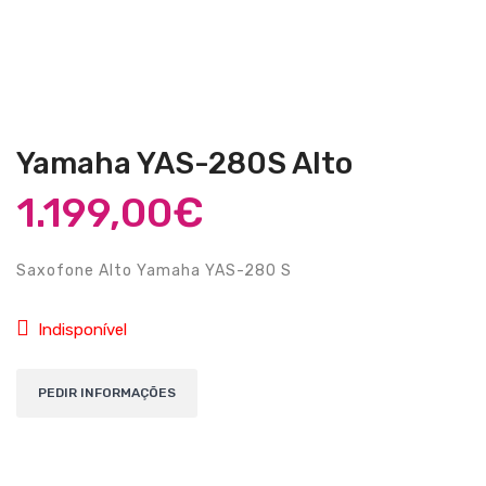
Guitarras Clássicas
Guitarras Acústicas
Baixos Elétricos
Baixos Acústicos
Yamaha YAS-280S Alto
Amplificadores Baixo
1.199,00
€
Amplificadores Guitarra
Saxofone Alto Yamaha YAS-280 S
Efeitos
Estojos / Sacos
Indisponível
Acessórios
PIANOS & TECLADOS
Pianos Digitais