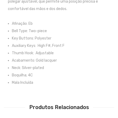
polegar ajustável, que permite uma posição precisa e
Trombones
confortável das mãos e dos dedos.
Tubas
Afinação: Eb
Harmonicas
Bell Type: Two-piece
Key Buttons: Polyester
Melódicas
Auxiliary Keys: High F#, Front F
Outros Instrumentos
Thumb Hook: Adjustable
Palhetas
Acabamento: Gold lacquer
Neck: Silver-plated
Acessórios
Boquilha; 4C
ARCO
Mala Incluída
Violinos
Violas de Arco
Produtos Relacionados
Violoncelos