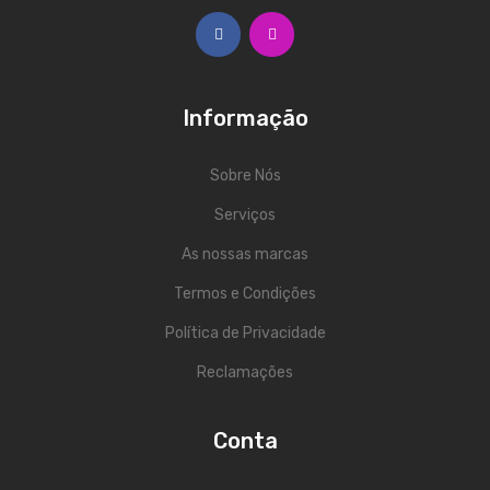
ÁUDIO
Microfones
Sistemas sem Fio
Informação
Monitorização In-Ears
Sobre Nós
Sistemas PA
Serviços
Mesas Analógicas
As nossas marcas
Mesas Digitais
Termos e Condições
Auscultadores
Política de Privacidade
Colunas Ativas
Reclamações
Colunas Passivas
Conta
Amplificadores
Processamento Sinal