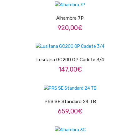
LER MAIS
Contrabaixos
Almofadas
Alhambra 7P
920,00
€
Resinas
ADICIONAR
Acessórios
INSTRUMENTOS TRADICIONAIS
Lusitana GC200 OP Cadete 3/4
Acordeões
147,00
€
Concertinas
ADICIONAR
Cavaquinhos
PRS SE Standard 24 TB
Guitarras Portuguesas
659,00
€
Bandolins
LER MAIS
Banjos